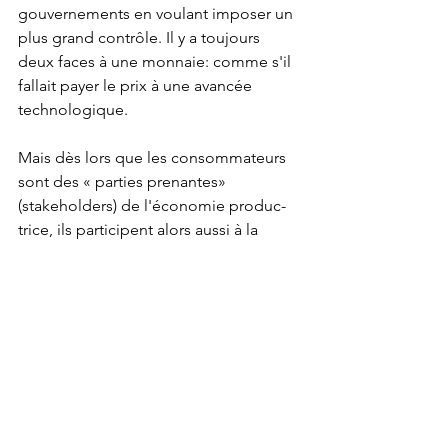
gouvernements en voulant imposer un 
plus grand contrôle. Il y a toujours 
deux faces à une monnaie: comme s'il 
fallait payer le prix à une avancée 
technologique.
Mais dès lors que les consommateurs 
sont des « parties prenantes» 
(stakeholders) de l'économie produc-
trice, ils participent alors aussi à la 
création de la valeur. Une dimension 
nouvelle s'ouvre. Cette dimension est, 
en quelque sorte, un prolongement du 
concept de la chaîne de la valeur 
établie par Michael Porter en 1985 mais 
s'adressant en particulier à une 
économie participative. Elle prend 
ainsi en compte le consommateur actif 
dans la production de valeur et 