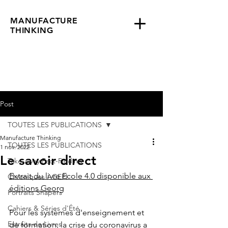
MANUFACTURE
THINKING
Post
TOUTES LES PUBLICATIONS
Manufacture Thinking
TOUTES LES PUBLICATIONS
1 nov. 2022
Le savoir direct
Take-away Fact-Finding
Extrait du livre Ecole 4.0 disponible aux 
Chroniques AGEFI
éditions Georg
Portraits Shapers
Cahiers & Séries d'Été
Pour les systèmes d'enseignement et 
Extraits de Livres
de formation, la crise du coronavirus a 