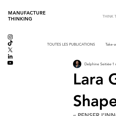
MANUFACTURE
THINK 
THINKING
TOUTES LES PUBLICATIONS
Take-a
Delphine Seitiée
1 
Extraits de Livres
Tribune libre
Lara 
Shape
« PENSER L’IN