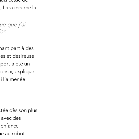
 Lara incarne la 
ue que j’ai 
er. 
nant part à des 
es et désireuse 
sport a été un 
ions », explique-
i l’a menée 
stée dès son plus 
s avec des 
 enfance 
ue au robot 