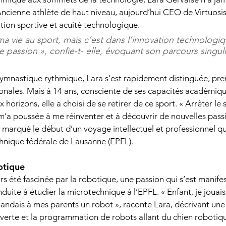
Ancienne athlète de haut niveau, aujourd’hui CEO de Virtuosis,
tion sportive et acuité technologique. 
r ma vie au sport, mais c’est dans l’innovation technologiq
e passion », confie-t- elle, évoquant son parcours singuli
a gymnastique rythmique, Lara s’est rapidement distinguée, pre
onales. Mais à 14 ans, consciente de ses capacités académiqu
horizons, elle a choisi de se retirer de ce sport. « Arrêter le 
a m’a poussée à me réinventer et à découvrir de nouvelles pass
a marqué le début d’un voyage intellectuel et professionnel qu
chnique fédérale de Lausanne (EPFL). 
otique 
rs été fascinée par la robotique, une passion qui s’est manife
nduite à étudier la microtechnique à l’EPFL. « Enfant, je jouai
andais à mes parents un robot », raconte Lara, décrivant une
verte et la programmation de robots allant du chien robotiq