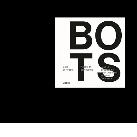
Chrystel Pauty - The Shapers
Chah
2024
Shap