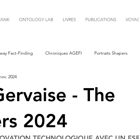
TANK
ONTOLOGY LAB
LIVRES
PUBLICATIONS
VOYA
way Fact-Finding
Chroniques AGEFI
Portraits Shapers
nov. 2024
Newsletters
Gervaise - The
rs 2024
NOVATION TECHNOLOGIQUE AVEC UN ESPR