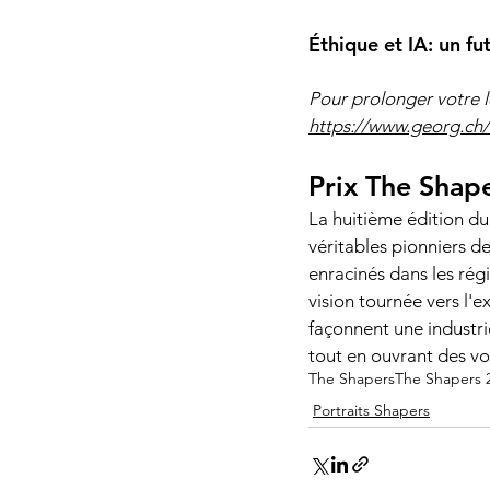
Éthique et IA: un f
Pour prolonger votre l
https://www.georg.ch/l
Prix The Shap
La huitième édition du
véritables pionniers de
enracinés dans les régi
vision tournée vers l'e
façonnent une industrie
tout en ouvrant des vo
The Shapers
The Shapers 
Portraits Shapers