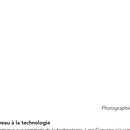
Photographie
veau à la technologie 
hmique aux sommets de la technologie, Lara Gervaise n’a jam