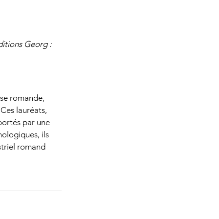
itions Georg : 
sse romande, 
 Ces lauréats, 
portés par une 
ologiques, ils 
striel romand 