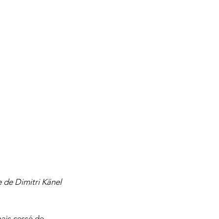
 de Dimitri Känel
ais cessé de 