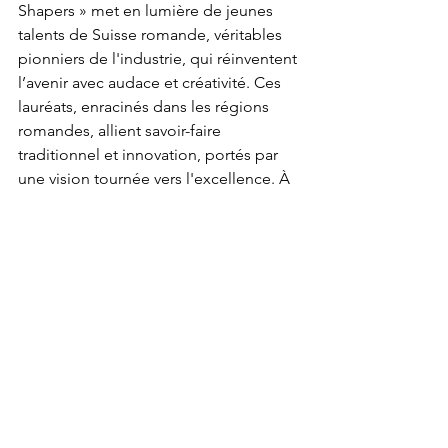
Shapers » met en lumière de jeunes 
talents de Suisse romande, véritables 
pionniers de l'industrie, qui réinventent 
l’avenir avec audace et créativité. Ces 
lauréats, enracinés dans les régions 
romandes, allient savoir-faire 
traditionnel et innovation, portés par 
une vision tournée vers l'excellence. À 
travers leur capacité à intégrer les 
avancées technologiques, ils 
façonnent une industrie compétitive et 
inventive, valorisant ainsi le patrimoine 
industriel romand tout en ouvrant des 
voies prometteuses pour l'avenir de 
l'économie suisse.
The Shapers
The Shapers 2024