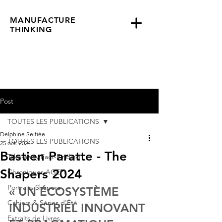
MANUFACTURE
THINKING
Post
TOUTES LES PUBLICATIONS
Delphine Seitiée
TOUTES LES PUBLICATIONS
25 oct. 2024
Bastien Paratte - The
Take-away Fact-Finding
Shapers 2024
Chroniques AGEFI
Portraits Shapers
« UN ÉCOSYSTÈME 
Cahiers & Séries d'Été
INDUSTRIEL INNOVANT 
Extraits de Livres