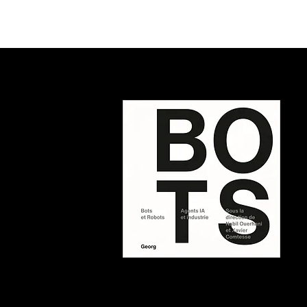
Stefano & Francesco Carrino
Luca
- The Shapers 2024
Shap