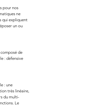
s pour nos 
ématiques ne 
s qui expliquent 
déposer un ou 
st composé de 
e : défensive 
e : une 
on très linéaire, 
rs du multi-
nctions. Le 