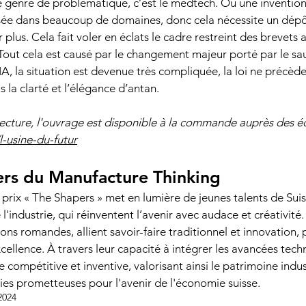
 genre de problématique, c’est le medtech. Ou une inventi
isée dans beaucoup de domaines, donc cela nécessite un dépô
 plus. Cela fait voler en éclats le cadre restreint des brevets a
out cela est causé par le changement majeur porté par le sau
A, la situation est devenue très compliquée, la loi ne précède
lus la clarté et l’élégance d’antan.
ecture, l'ouvrage est disponible à la commande auprès des éd
-usine-du-futur
ers du Manufacture Thinking 
 prix « The Shapers » met en lumière de jeunes talents de Sui
 l'industrie, qui réinventent l’avenir avec audace et créativité.
ons romandes, allient savoir-faire traditionnel et innovation, 
xcellence. À travers leur capacité à intégrer les avancées techn
 compétitive et inventive, valorisant ainsi le patrimoine indu
ies prometteuses pour l'avenir de l'économie suisse.
2024