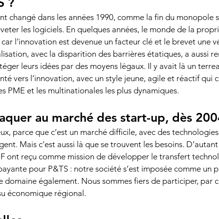
 ? 
t changé dans les années 1990, comme la fin du monopole su
eveter les logiciels. En quelques années, le monde de la proprié
ar l’innovation est devenue un facteur clé et le brevet une v
sation, avec la disparition des barrières étatiques, a aussi re
éger leurs idées par des moyens légaux. Il y avait là un terre
nté vers l’innovation, avec un style jeune, agile et réactif qui 
s PME et les multinationales les plus dynamiques. 
taquer au marché des start-up, dès 200
ux, parce que c’est un marché difficile, avec des technologies 
rgent. Mais c’est aussi là que se trouvent les besoins. D’autant
PF ont reçu comme mission de développer le transfert techno
 payante pour P&TS : notre société s’est imposée comme un p
 domaine également. Nous sommes fiers de participer, par ce
u économique régional. 