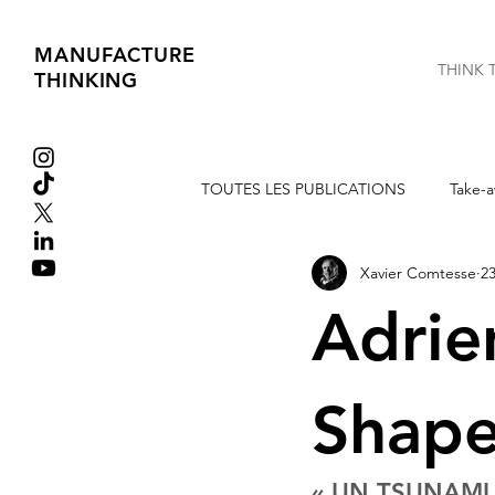
MANUFACTURE
THINK 
THINKING
TOUTES LES PUBLICATIONS
Take-a
Xavier Comtesse
23
Extraits de Livres
Tribune libre
Adrie
Shape
« UN TSUNAMI