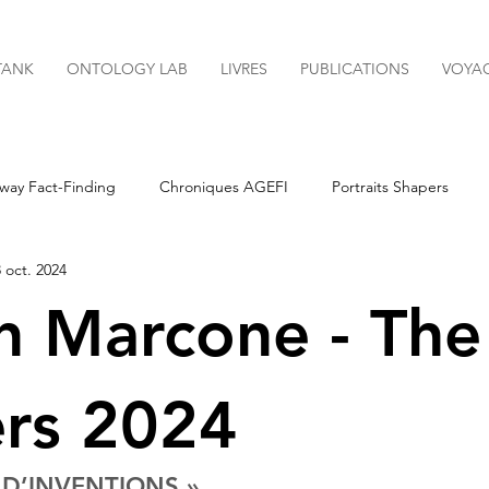
TANK
ONTOLOGY LAB
LIVRES
PUBLICATIONS
VOYA
way Fact-Finding
Chroniques AGEFI
Portraits Shapers
 oct. 2024
Newsletters
n Marcone - The
rs 2024
 D’INVENTIONS »