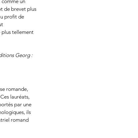
on comme un 
t de brevet plus 
u profit de 
t 
 plus tellement 
itions Georg : 
sse romande, 
 Ces lauréats, 
portés par une 
ologiques, ils 
striel romand 