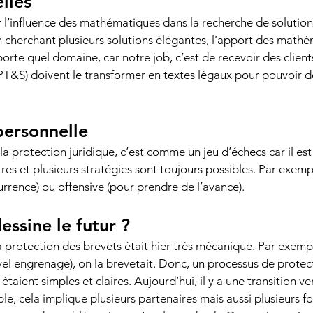
lles 
er l’influence des mathématiques dans la recherche de solution
n cherchant plusieurs solutions élégantes, l’apport des math
orte quel domaine, car notre job, c’est de recevoir des client
PT&S) doivent le transformer en textes légaux pour pouvoir 
personnelle 
 la protection juridique, c’est comme un jeu d’échecs car il e
es et plusieurs stratégies sont toujours possibles. Par exempl
rrence) ou offensive (pour prendre de l’avance). 
ssine le futur ?
a protection des brevets était hier très mécanique. Par exempl
el engrenage), on la brevetait. Donc, un processus de protecti
aient simples et claires. Aujourd’hui, il y a une transition ve
e, cela implique plusieurs partenaires mais aussi plusieurs fo