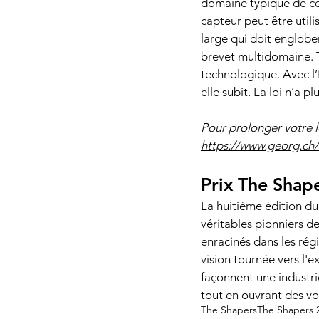
domaine typique de ce
capteur peut être util
large qui doit englober
brevet multidomaine. T
technologique. Avec l’I
elle subit. La loi n’a p
Pour prolonger votre l
https://www.georg.ch/l
Prix The Shap
La huitième édition du
véritables pionniers de
enracinés dans les régi
vision tournée vers l'e
façonnent une industrie
tout en ouvrant des vo
The Shapers
The Shapers 