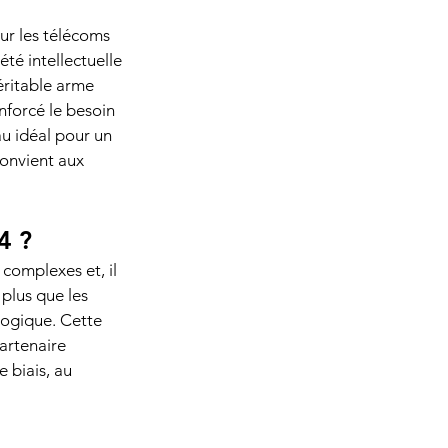
r les télécoms 
té intellectuelle 
éritable arme 
nforcé le besoin 
au idéal pour un 
convient aux 
4 ? 
complexes et, il 
 plus que les 
logique. Cette 
artenaire 
 biais, au 