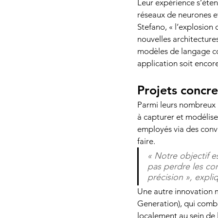
Leur expérience s’étend
réseaux de neurones et
Stefano, « l’explosion
nouvelles architecture
modèles de langage co
application soit encor
Projets concre
Parmi leurs nombreux 
à capturer et modélis
employés via des conver
faire. 
« Notre objectif e
pas perdre les co
précision », expli
Une autre innovation 
Generation), qui combi
localement au sein de 