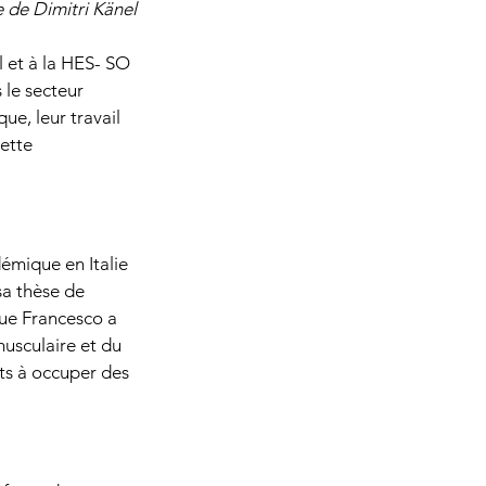
 de Dimitri Känel
 et à la HES- SO 
s le secteur 
e, leur travail 
ette 
émique en Italie 
sa thèse de 
ue Francesco a 
usculaire et du 
its à occuper des 