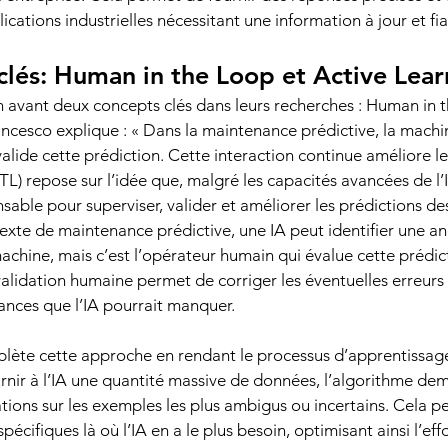
ications industrielles nécessitant une information à jour et fia
clés: Human in the Loop et Active Lear
 avant deux concepts clés dans leurs recherches : Human in t
ancesco explique : « Dans la maintenance prédictive, la machi
alide cette prédiction. Cette interaction continue améliore le
) repose sur l’idée que, malgré les capacités avancées de l’IA
sable pour superviser, valider et améliorer les prédictions de
xte de maintenance prédictive, une IA peut identifier une a
achine, mais c’est l’opérateur humain qui évalue cette prédict
 validation humaine permet de corriger les éventuelles erreurs
ances que l’IA pourrait manquer.
lète cette approche en rendant le processus d’apprentissage 
ournir à l’IA une quantité massive de données, l’algorithme de
ions sur les exemples les plus ambigus ou incertains. Cela p
pécifiques là où l’IA en a le plus besoin, optimisant ainsi l’eff