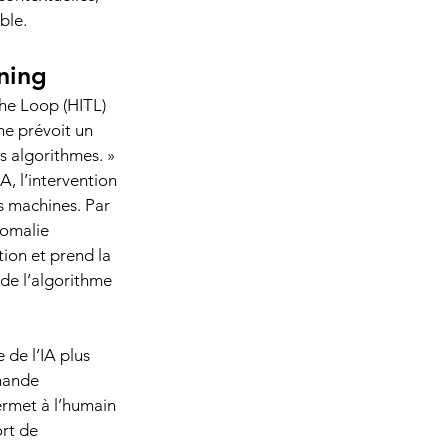
ble.
ning 
he Loop (HITL) 
ne prévoit un 
s algorithmes. » 
, l’intervention 
s machines. Par 
nomalie 
ion et prend la 
 de l’algorithme 
de l’IA plus 
mande 
ermet à l’humain 
ort de 