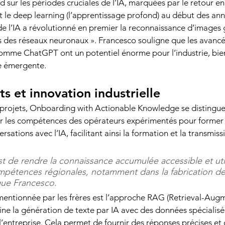
 sur les périodes cruciales de l’IA, marquées par le retour en
 le deep learning (l’apprentissage profond) au début des ann
 de l’IA a révolutionné en premier la reconnaissance d’images 
s des réseaux neuronaux ». Francesco souligne que les avanc
mme ChatGPT ont un potentiel énorme pour l’industrie, bien
e émergente. 
ts et innovation industrielle 
projets, Onboarding with Actionable Knowledge se distingue.
er les compétences des opérateurs expérimentés pour former
sations avec l’IA, facilitant ainsi la formation et la transmiss
st de rendre la connaissance accumulée accessible et uti
mpétences régionales, notamment dans la fabrication de
que Francesco. 
mentionnée par les frères est l’approche RAG (Retrieval-Aug
ne la génération de texte par IA avec des données spécialis
l’entreprise. Cela permet de fournir des réponses précises et 