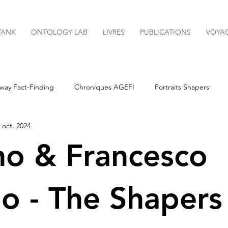
TANK
ONTOLOGY LAB
LIVRES
PUBLICATIONS
VOYA
way Fact-Finding
Chroniques AGEFI
Portraits Shapers
 oct. 2024
Newsletters
no & Francesco
no - The Shapers