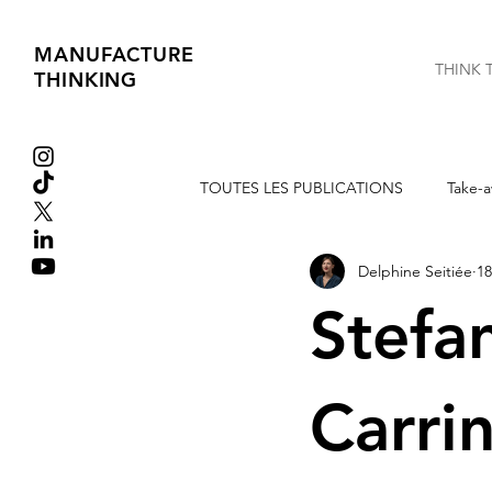
MANUFACTURE
THINK 
THINKING
TOUTES LES PUBLICATIONS
Take-a
Delphine Seitiée
18
Extraits de Livres
Tribune libre
Stefa
Carri