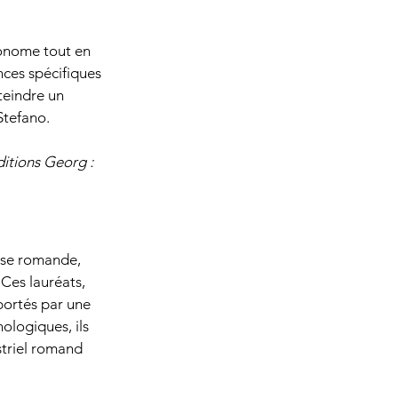
onome tout en 
ces spécifiques 
teindre un 
 Stefano.
itions Georg : 
sse romande, 
 Ces lauréats, 
portés par une 
ologiques, ils 
striel romand 