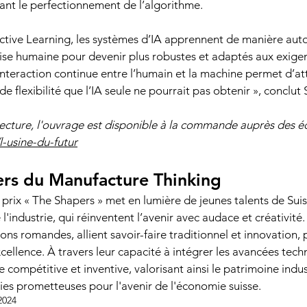
rant le perfectionnement de l’algorithme. 
Active Learning, les systèmes d’IA apprennent de manière aut
tise humaine pour devenir plus robustes et adaptés aux exigen
 interaction continue entre l’humain et la machine permet d’at
de flexibilité que l’IA seule ne pourrait pas obtenir », conclut
ecture, l'ouvrage est disponible à la commande auprès des éd
-usine-du-futur
ers du Manufacture Thinking 
 prix « The Shapers » met en lumière de jeunes talents de Sui
 l'industrie, qui réinventent l’avenir avec audace et créativité.
ons romandes, allient savoir-faire traditionnel et innovation, 
xcellence. À travers leur capacité à intégrer les avancées techn
 compétitive et inventive, valorisant ainsi le patrimoine indu
ies prometteuses pour l'avenir de l'économie suisse.
2024