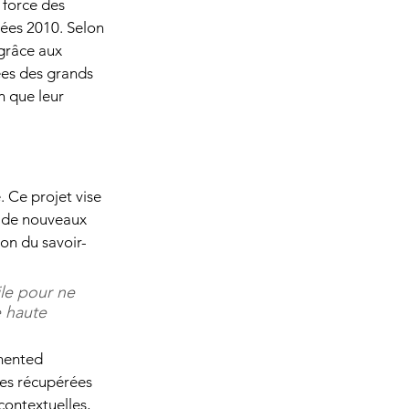
 force des 
ées 2010. Selon 
grâce aux 
ées des grands 
 que leur 
 Ce projet vise 
 de nouveaux 
ion du savoir-
le pour ne 
 haute 
mented 
ées récupérées 
contextuelles, 