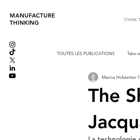
MANUFACTURE
THINK 
THINKING
TOUTES LES PUBLICATIONS
Take-a
Marina Hofstetter
1
Extraits de Livres
Tribune libre
The S
Jacqu
La technologie 