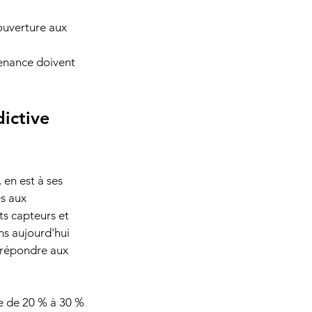
ouverture aux 
tenance doivent 
ictive 
en est à ses 
s aux 
s capteurs et 
s aujourd'hui 
 répondre aux 
e de 20 % à 30 % 