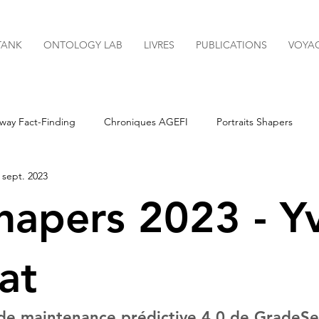
TANK
ONTOLOGY LAB
LIVRES
PUBLICATIONS
VOYA
way Fact-Finding
Chroniques AGEFI
Portraits Shapers
 sept. 2023
Newsletters
hapers 2023 - Y
at
de maintenance prédictive 4.0 de GradeSe