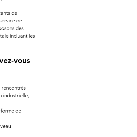
cants de 
service de 
oposons des 
le incluant les 
vez-vous 
 rencontrés 
industrielle, 
teforme de 
iveau 