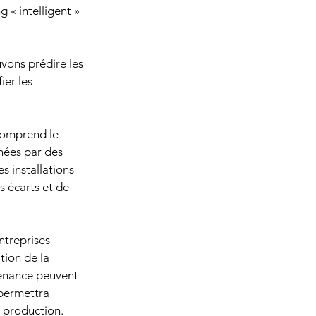
« intelligent » 
uvons prédire les 
ier les 
comprend le 
nées par des 
 installations 
 écarts et de 
ntreprises 
tion de la 
tenance peuvent 
 permettra 
e production.