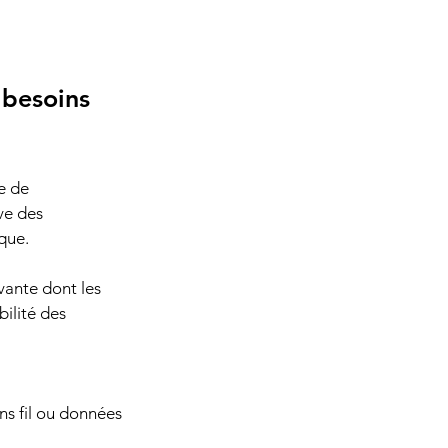
 besoins 
e de 
ve des 
que.
vante dont les 
ilité des 
ns fil ou données 