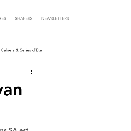
GES
SHAPERS
NEWSLETTERS
Cahiers & Séries d'Été
van
ns SA est 