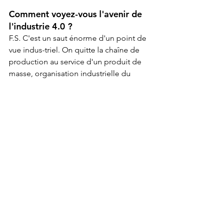
Comment voyez-vous l'avenir de 
l'industrie 4.0 ?
F.S. C'est un saut énorme d'un point de 
vue indus-triel. On quitte la chaîne de 
production au service d'un produit de 
masse, organisation industrielle du 
début du siècle dernier, pour des 
formes de plateformes de production 
structurantes, offrant une liberté de 
configuration au service d'un produit 
personnalisé. Regardez Lonza, c'est sur 
ce modèle que l'usine a pu fabriquer 
en un temps record les substances 
pour Moderna dans la lutte pour des 
vaccins efficaces contre la pandémie.
Conclusion