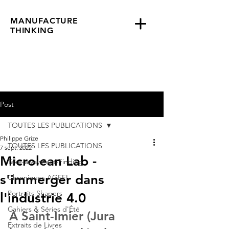
MANUFACTURE
THINKING
Post
TOUTES LES PUBLICATIONS
Philippe Grize
TOUTES LES PUBLICATIONS
7 sept. 2022
Microlean Lab -
Take-away Fact-Finding
s'immerger dans
Chroniques AGEFI
Portraits Shapers
l'industrie 4.0
Cahiers & Séries d'Été
À Saint-Imier (Jura 
Extraits de Livres