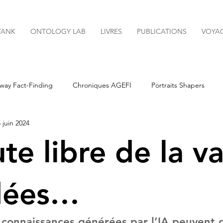
TANK
ONTOLOGY LAB
LIVRES
PUBLICATIONS
VOYA
way Fact-Finding
Chroniques AGEFI
Portraits Shapers
 juin 2024
Newsletters
te libre de la v
dées…
s connaissances générées par l’IA peuvent 