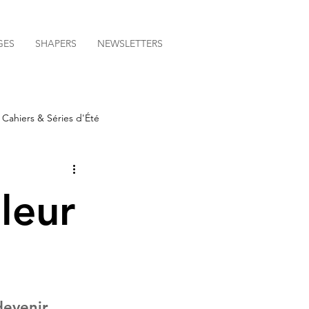
GES
SHAPERS
NEWSLETTERS
Cahiers & Séries d'Été
aleur
devenir 