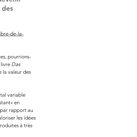
 des 
ibre-de-la-
les, pourrions-
livre 
Das 
 la valeur des 
al variable 
stant» en 
 par rapport au 
loriser les idées 
roduites à très 