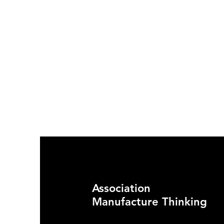
Association
L’illectronisme de nos
dirigeants est gravissime!
Manufacture Thinking