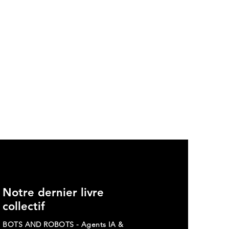
Notre dernier livre
le peuple des codeurs
re les géants de la tech
collectif
BOTS AND ROBOTS - Agents IA &