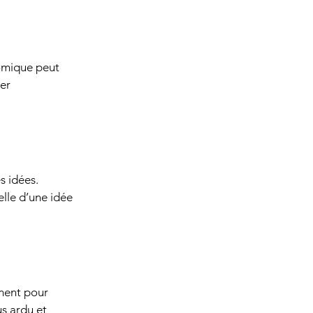
omique peut 
er 
 idées. 
lle d’une idée 
ement pour 
us ardu et 