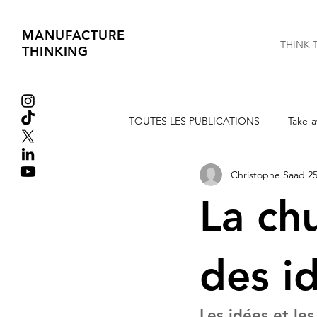
MANUFACTURE
THINK 
THINKING
TOUTES LES PUBLICATIONS
Take-a
Christophe Saad
25
Extraits de Livres
Tribune libre
La chu
des i
Les idées et le