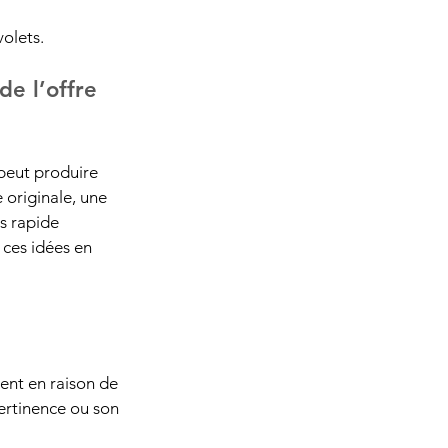
olets.
e l’offre 
 peut produire 
 originale, une 
s rapide 
ces idées en 
ent en raison de 
ertinence ou son 