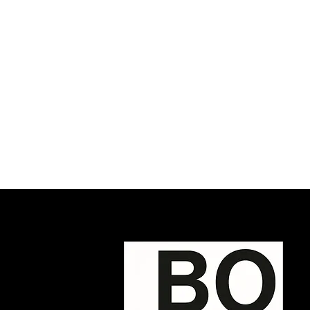
Réparer le système de santé,
IA: 
seule l’IA peut le faire !
cont