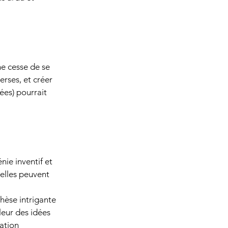
e cesse de se 
rses, et créer 
es) pourrait 
nie inventif et 
 elles peuvent 
thèse intrigante 
leur des idées 
ation 