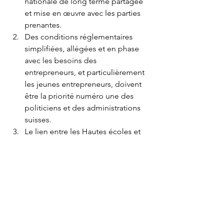
nationale de long terme partagée 
et mise en œuvre avec les parties 
prenantes.
Des conditions réglementaires 
simplifiées, allégées et en phase 
avec les besoins des 
entrepreneurs, et particulièrement 
les jeunes entrepreneurs, doivent 
être la priorité numéro une des 
politiciens et des administrations 
suisses.
Le lien entre les Hautes écoles et 
les entrepreneurs doivent être 
renforcés sans relâche.
Le soft power est une composante 
indispensable au monde 
moderne. La Suisse doit revoir sa 
« story ».