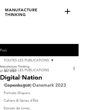
MANUFACTURE
THINKING
Post
TOUTES LES PUBLICATIONS
Manufacture Thinking
TOUTES LES PUBLICATIONS
27 déc. 2023
Digital Nation
Take-away Fact-Finding
Copenhague, Danemark 2023
Chroniques AGEFI
Portraits Shapers
Cahiers & Séries d'Été
Extraits de Livres