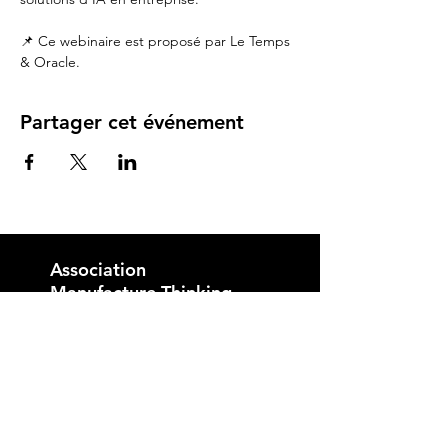
📌 Ce webinaire est proposé par 
Le Temps
& 
Oracle
.
Partager cet événement
Association
Manufacture Thinking
+41 79 698 49 58
info@manufacturethinking.ch
Crêt Taconnet 28