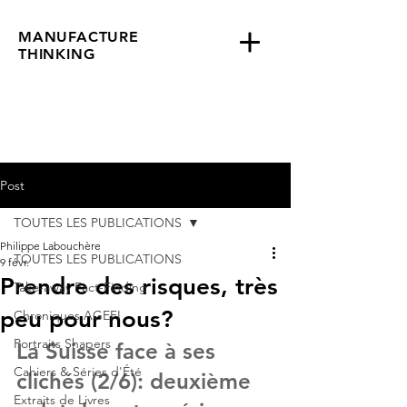
MANUFACTURE
THINKING
Post
TOUTES LES PUBLICATIONS
Philippe Labouchère
TOUTES LES PUBLICATIONS
9 févr.
Prendre des risques, très
Take-away Fact-Finding
peu pour nous?
Chroniques AGEFI
Portraits Shapers
La Suisse face à ses 
Cahiers & Séries d'Été
clichés (2/6): deuxième 
Extraits de Livres