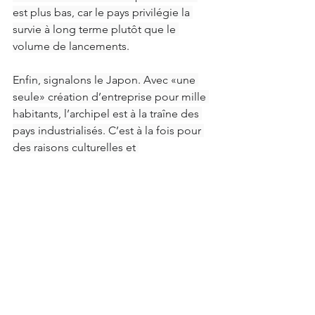
est plus bas, car le pays privilégie la 
survie à long terme plutôt que le 
volume de lancements.
Enfin, signalons le Japon. Avec «une 
seule» création d’entreprise pour mille 
habitants, l’archipel est à la traîne des 
pays industrialisés. C’est à la fois pour 
des raisons culturelles et 
administratives, mais également en 
raison de la faible représentativité des 
étrangers qui se lancent dans 
l’entrepreneuriat au Japon.
Par 
Xavier Comtesse et Philippe 
Labouchère 
AGEFI
Switzerland