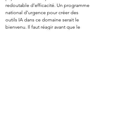
redoutable d’efficacité. Un programme 
national d’urgence pour créer des 
outils IA dans ce domaine serait le 
bienvenu. Il faut réagir avant que le 
couperet tombe sur des milliers 
d’emplois !
Par Luca Albertoni, Xavier Comtesse et 
Florian Németti
AGEFI
Medtech
Voir tout
Posts récents