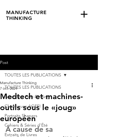
MANUFACTURE
THINKING
Post
TOUTES LES PUBLICATIONS
Manufacture Thinking
TOUTES LES PUBLICATIONS
7 oct. 2024
Medtech et machines-
Take-away Fact-Finding
outils sous le «joug»
Chroniques AGEFI
Portraits Shapers
européen
Cahiers & Séries d'Été
À cause de sa 
Extraits de Livres