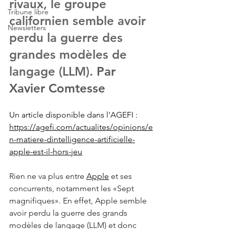
rivaux, le groupe 
Tribune libre
californien semble avoir 
Newsletters
perdu la guerre des 
grandes modèles de 
langage (LLM).
 Par 
Xavier Comtesse
Un article disponible dans l'AGEFI : 
https://agefi.com/actualites/opinions/e
n-matiere-dintelligence-artificielle-
apple-est-il-hors-jeu
Rien ne va plus entre 
Apple
 et ses 
concurrents, notamment les «Sept 
magnifiques». En effet, Apple semble 
avoir perdu la guerre des grands 
modèles de langage (LLM) et donc 