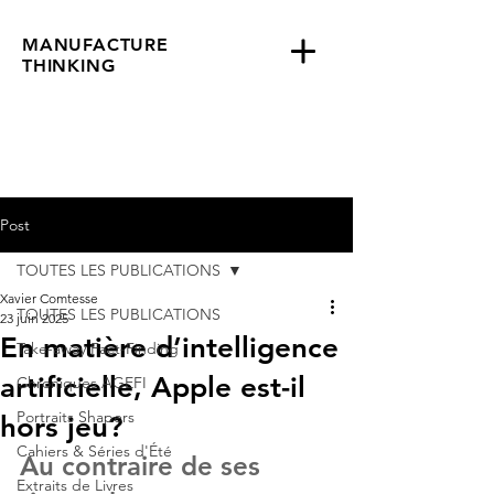
MANUFACTURE
THINKING
Post
TOUTES LES PUBLICATIONS
Xavier Comtesse
TOUTES LES PUBLICATIONS
23 juin 2025
En matière d’intelligence
Take-away Fact-Finding
artificielle, Apple est-il
Chroniques AGEFI
Portraits Shapers
hors jeu?
Cahiers & Séries d'Été
Au contraire de ses 
Extraits de Livres