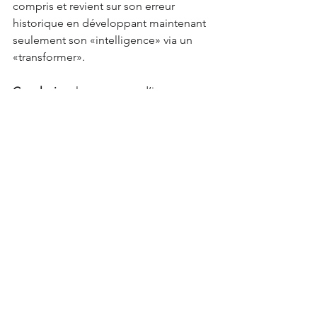
compris et revient sur son erreur 
historique en développant maintenant 
seulement son «intelligence» via un 
«transformer».
Conclusion
: le processus d’innover 
c’est avant tout une intelligence 
collective étendue qui est en marche 
et bouscule tout.
Par 
Xavier Comtesse 
AI
Voir tout
Posts récents