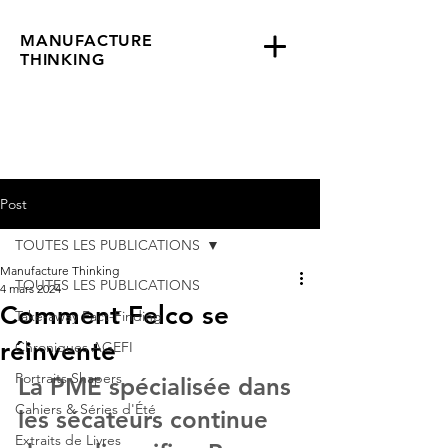
MANUFACTURE
THINKING
Post
TOUTES LES PUBLICATIONS
Manufacture Thinking
TOUTES LES PUBLICATIONS
4 mars 2024
Comment Felco se
Take-away Fact-Finding
réinvente
Chroniques AGEFI
Portraits Shapers
La PME spécialisée dans 
Cahiers & Séries d'Été
les sécateurs continue 
Extraits de Livres