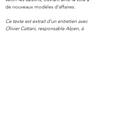
de nouveaux modèles d’affaires.
Ce texte est extrait d’un entretien avec 
Olivier Cattani, responsable Alpen, à 
paraître cet automne dans le livre «Le 
futur de l’usine». 
Par Xavier Comtesse et Philippe 
Labouchère
AGEFI
Voir tout
Posts récents