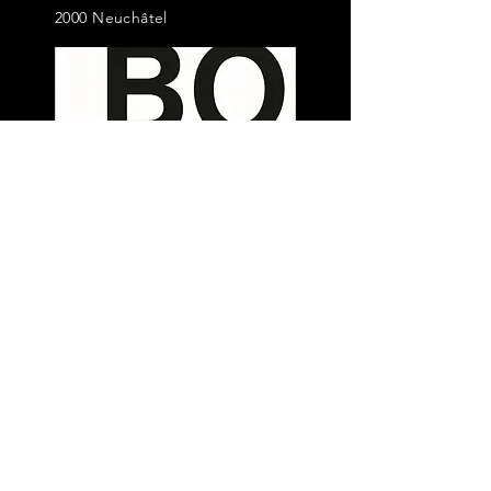
2000 Neuchâtel
Il nostro ultimo libro
scritto in collaborazione
BOT E ROBOT - IA e agenti
industriali
ORDINE